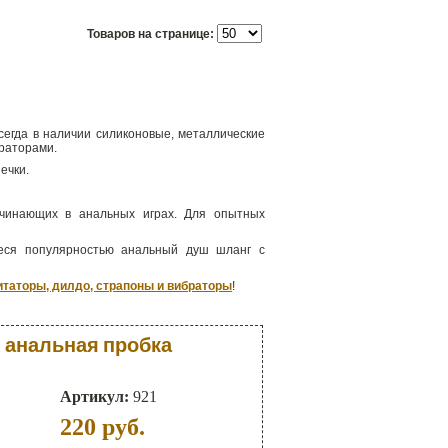
Товаров на странице:
сегда в наличии силиконовые, металлические
браторами.
ечки.
ачинающих в анальных играх. Для опытных
щиеся популярностью анальный душ шланг с
таторы, дилдо, страпоны и вибраторы
!
 анальная пробка
Артикул:
921
220
руб.