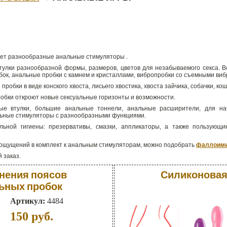
гает разнообразные анальные стимуляторы .
тулки разнообразной формы, размеров, цветов для незабываемого секса. В
бок, анальные пробки с камнем и кристаллами, вибропробки со съемными ви
обки в виде конского хвоста, лисьего хвостика, хвоста зайчика, собачки, кош
обки откроют новые сексуальные горизонты и возможности.
ые втулки, большие анальные тоннели, анальные расширители, для н
льные стимуляторы с разнообразными функциями.
льной гигиены: презервативы, смазки, аппликаторы, а также пользую
 ощущений в комплект к анальным стимуляторам, можно подобрать
фаллоими
 заказ.
нения поясов
Силиконовая
льных пробок
Артикул:
4484
150
руб.