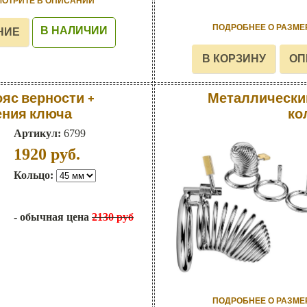
МОТРИТЕ В ОПИСАНИИ
ПОДРОБНЕЕ О РАЗМЕ
В НАЛИЧИИ
яс верности +
Металлический
ения ключа
ко
Артикул:
6799
1920
руб.
Кольцо:
- обычная цена
2130 руб
ПОДРОБНЕЕ О РАЗМЕ