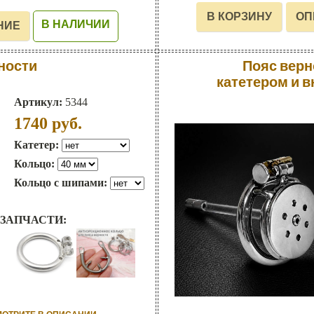
В НАЛИЧИИ
ности
Пояс верно
катетером и 
Артикул:
5344
1740
руб.
Катетер:
Кольцо:
Кольцо с шипами:
ЗАПЧАСТИ: