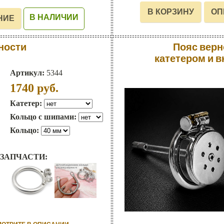
В НАЛИЧИИ
ности
Пояс верно
катетером и 
Артикул:
5344
1740
руб.
Катетер:
Кольцо с шипами:
Кольцо:
ЗАПЧАСТИ: