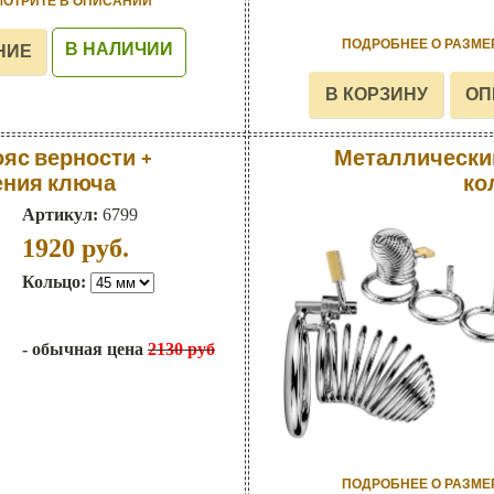
МОТРИТЕ В ОПИСАНИИ
ПОДРОБНЕЕ О РАЗМЕ
В НАЛИЧИИ
яс верности +
Металлический
ения ключа
ко
Артикул:
6799
1920
руб.
Кольцо:
- обычная цена
2130 руб
ПОДРОБНЕЕ О РАЗМЕ