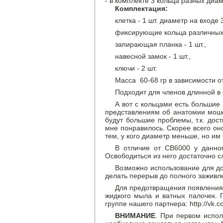
- в комплекте 3 кольца разных диа
Комплектация:
клетка - 1 шт. диаметр на входе
фиксирующие кольца различных 
запирающая планка - 1 шт.,
навесной замок - 1 шт.,
ключи - 2 шт.
Масса 60-68 гр в зависимости о
Подходит для членов длинной в 
А вот с кольцами есть большие
представлениям об анатомии мошо
будут большие проблемы, т.к. дос
мне понравилось. Скорее всего он
тем, у кого диаметр меньше, но им
В отличие от CB6000 у данног
Освободиться из него достаточно 
Возможно использование для до
делать перерыв до полного заживл
Для предотвращения появления 
жидкого мыла и ватных палочек. 
группе нашего партнера: http://vk.co
ВНИМАНИЕ
. При первом испол