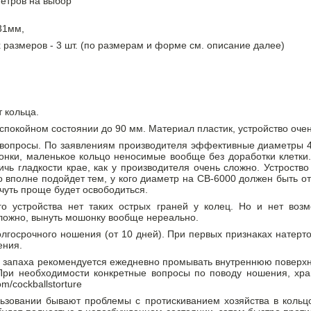
метров на выбор
 31мм,
размеров - 3 шт. (по размерам и форме см. описание далее)
т кольца.
спокойном состоянии до 90 мм. Материал пластик, устройство очен
 вопросы. По заявлениям производителя эффективные диаметры 4
нки, маленькое кольцо неносимые вообще без доработки клетки.
тичь гладкости крае, как у производителя очень сложно. Устрост
о вполне подойдет тем, у кого диаметр на CB-6000 должен быть о
 чуть проще будет освободиться.
о устройства нет таких острых граней у колец. Но и нет возм
сложно, вынуть мошонку вообще нереально.
лгосрочного ношения (от 10 дней). При первых признаках натерто
ения.
запаха рекомендуется ежедневно промывать внутреннюю поверхно
При необходимости конкретные вопросы по поводу ношения, хран
m/cockballstorture
ьзовании бывают проблемы с протискиванием хозяйства в кольцо