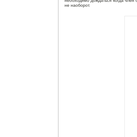
необходимо дождаться когда член 
не наоборот.