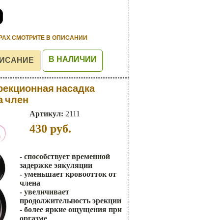
РАХ СМОТРИТЕ В ОПИСАНИИ
В НАЛИЧИИ
рекционная насадка
а член
Артикул:
2111
430
руб.
- способствует временной
задержке эякуляции
- уменьшает кровоотток от
члена
- увеличивает
продолжительность эрекции
- более яркие ощущения при
оргазме