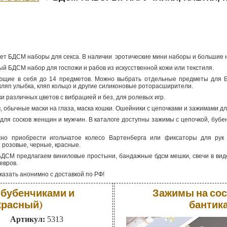
гает БДСМ наборы для секса. В наличии эротические мини наборы и большие
ый БДСМ набор для госпожи и рабов из искусственной кожи или текстиля.
ющие в себя до 14 предметов. Можно выбрать отдельные предметы для 
 кляп улыбка, кляп кольцо и другие силиконовые роторасширители.
ки различных цветов с вибрацией и без, для ролевых игр.
, обычные маски на глаза, маска кошки. Ошейники с цепочками и зажимами дл
ля сосков женщин и мужчин. В каталоге доступны зажимы с цепочкой, буб
но приобрести игольчатое колесо Вартенберга или фиксаторы для рук 
 розовые, черные, красные.
ДСМ предлагаем виниловые простыни, бандажные бдсм мешки, свечи в виде
евров.
азать анонимно с доставкой по РФ!
 бубенчиками и
Зажимы на сос
красный)
бантик
Артикул:
5313