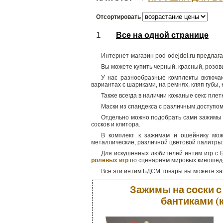
Отсортировать
1
Все на одной странице
Интернет-магазин pod-odejdoi.ru предла
Вы можете купить черный, красный, розов
У нас разнообразные комплекты включа
вариантах с шариками, на ремнях, кляп губы,
Также всегда в наличии кожаные секс плет
Маски из спандекса с различным доступом
Отдельно можно подобрать сами зажимы д
сосков и клитора.
В комплект к зажимам и ошейнику мож
металлические, различной цветовой палитры:
Для искушенных любителей интим игр с Б
ролевых игр
по сценариям мировых киношед
Все эти интим БДСМ товары вы можете зак
Зажимы на соски с
бантиками (